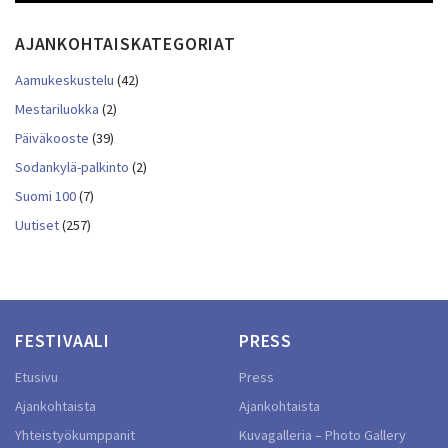
AJANKOHTAISKATEGORIAT
Aamukeskustelu
(42)
Mestariluokka
(2)
Päiväkooste
(39)
Sodankylä-palkinto
(2)
Suomi 100
(7)
Uutiset
(257)
FESTIVAALI
PRESS
Etusivu
Press
Ajankohtaista
Ajankohtaista
Yhteistyökumppanit
Kuvagalleria – Photo Gallery