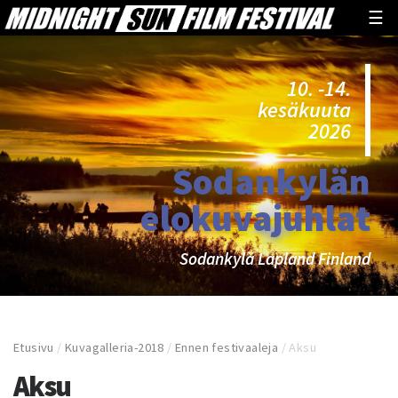
☰
10. -14.
kesäkuuta
2026
Sodankylän
elokuvajuhlat
Sodankylä Lapland Finland
Etusivu
/
Kuvagalleria-2018
/
Ennen festivaaleja
/
Aksu
Aksu