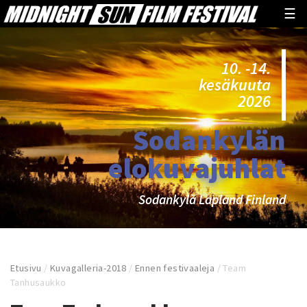
☰
10. -14.
kesäkuuta
2026
Sodankylän
elokuvajuhlat
Sodankylä Lapland Finland
Etusivu
/
Kuvagalleria-2018
/
Ennen festivaaleja
/
Team
Tanhusaukko