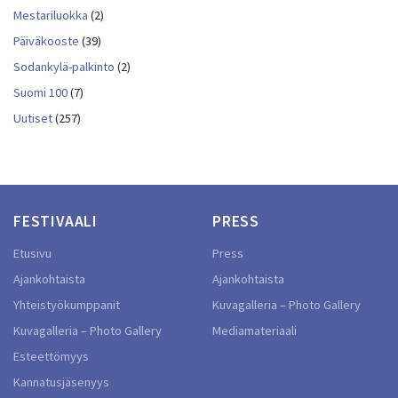
Mestariluokka
(2)
Päiväkooste
(39)
Sodankylä-palkinto
(2)
Suomi 100
(7)
Uutiset
(257)
FESTIVAALI
PRESS
Etusivu
Press
Ajankohtaista
Ajankohtaista
Yhteistyökumppanit
Kuvagalleria – Photo Gallery
Kuvagalleria – Photo Gallery
Mediamateriaali
Esteettömyys
Kannatusjäsenyys