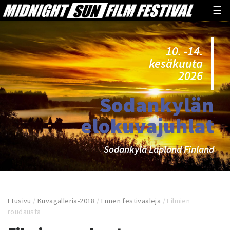
☰
10. -14.
kesäkuuta
2026
Sodankylän
elokuvajuhlat
Sodankylä Lapland Finland
Etusivu
/
Kuvagalleria-2018
/
Ennen festivaaleja
/
Filmien
roudausta