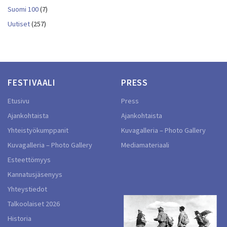
Suomi 100
(7)
Uutiset
(257)
FESTIVAALI
PRESS
Etusivu
Press
Ajankohtaista
Ajankohtaista
Yhteistyökumppanit
Kuvagalleria – Photo Gallery
Kuvagalleria – Photo Gallery
Mediamateriaali
Esteettömyys
Kannatusjäsenyys
Yhteystiedot
Talkoolaiset 2026
Historia