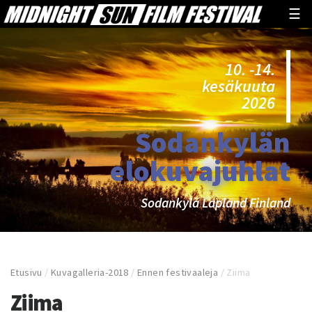
☰
10. -14.
kesäkuuta
2026
Sodankylän
elokuvajuhlat
Sodankylä Lapland Finland
Etusivu
/
Kuvagalleria-2018
/
Ennen festivaaleja
/
Ziima
Ziima