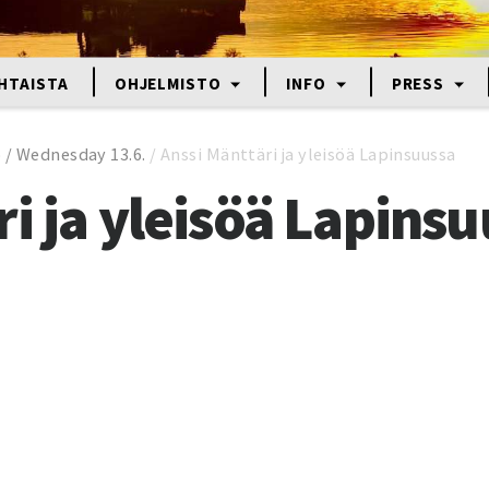
HTAISTA
OHJELMISTO
INFO
PRESS
o / Wednesday 13.6.
/
Anssi Mänttäri ja yleisöä Lapinsuussa
i ja yleisöä Lapins