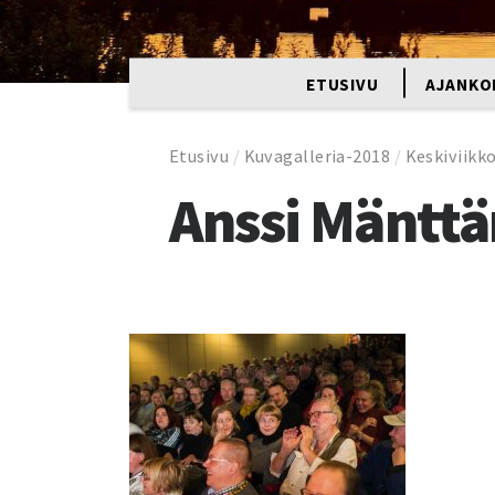
ETUSIVU
AJANKO
Etusivu
/
Kuvagalleria-2018
/
Keskiviikk
Anssi Mänttär