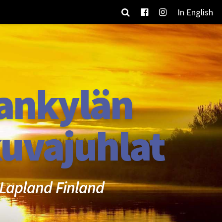
In English
ankylän
uvajuhlat
Lapland Finland