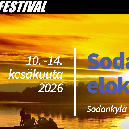
Sod
10. -14.
kesäkuuta
elok
2026
Sodankylä 