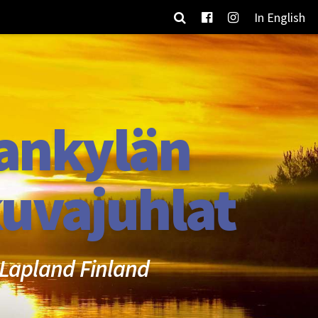
In English
ankylän
uvajuhlat
Lapland Finland