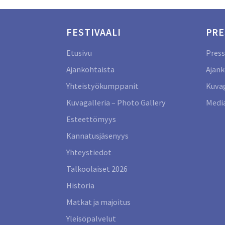
FESTIVAALI
PRE
Etusivu
Press
Ajankohtaista
Ajank
Yhteistyökumppanit
Kuvag
Kuvagalleria – Photo Gallery
Media
Esteettömyys
Kannatusjäsenyys
Yhteystiedot
Talkoolaiset 2026
Historia
Matkat ja majoitus
Yleisöpalvelut