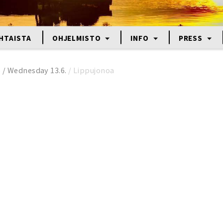
HTAISTA
OHJELMISTO
INFO
PRESS
o / Wednesday 13.6.
/
Lippujonoa