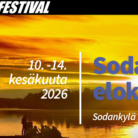
Sod
10. -14.
kesäkuuta
elok
2026
Sodankylä 