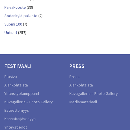
Päiväkooste
(39)
Sodankylä-palkinto
(2)
Suomi 100
(7)
Uutiset
(257)
FESTIVAALI
PRESS
Etusivu
Press
Ajankohtaista
Ajankohtaista
Yhteistyökumppanit
Kuvagalleria – Photo Gallery
Kuvagalleria – Photo Gallery
Mediamateriaali
Esteettömyys
Kannatusjäsenyys
Yhteystiedot