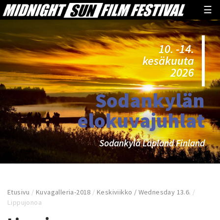
☰
10. -14.
kesäkuuta
2026
Sodankylän
elokuvajuhlat
Sodankylä Lapland Finland
Etusivu
/
Kuvagalleria-2018
/
Keskiviikko / Wednesday 13.6.
/
Lippujonoa