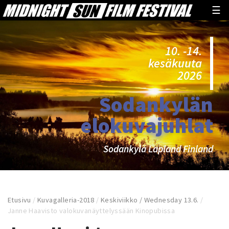
☰
10. -14.
kesäkuuta
2026
Sodankylän
elokuvajuhlat
Sodankylä Lapland Finland
Etusivu
/
Kuvagalleria-2018
/
Keskiviikko / Wednesday 13.6.
/
Janne Haavisto valokuvanäyttelyssään Kinopubissa