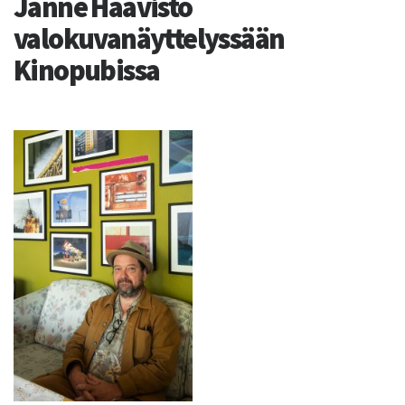
Janne Haavisto
valokuvanäyttelyssään
Kinopubissa