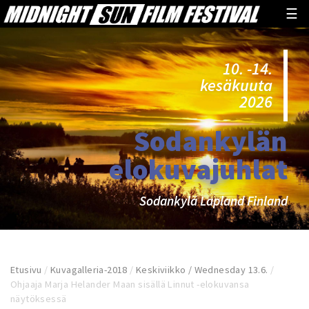
☰
10. -14.
kesäkuuta
2026
Sodankylän
elokuvajuhlat
Sodankylä Lapland Finland
Etusivu
/
Kuvagalleria-2018
/
Keskiviikko / Wednesday 13.6.
/
Ohjaaja Marja Helander Maan sisällä Linnut -elokuvansa
näytöksessä