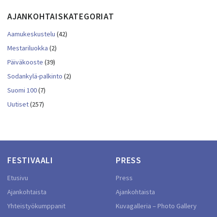
AJANKOHTAISKATEGORIAT
Aamukeskustelu
(42)
Mestariluokka
(2)
Päiväkooste
(39)
Sodankylä-palkinto
(2)
Suomi 100
(7)
Uutiset
(257)
FESTIVAALI
PRESS
Etusivu
Press
Ajankohtaista
Ajankohtaista
Yhteistyökumppanit
Kuvagalleria – Photo Gallery