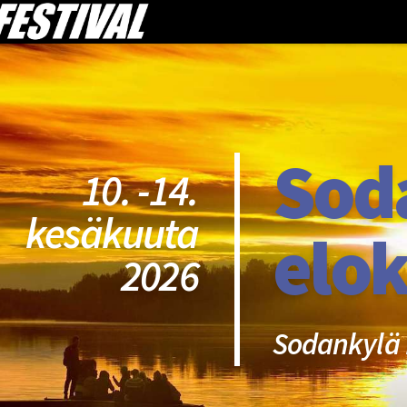
Sod
10. -14.
kesäkuuta
elok
2026
Sodankylä 