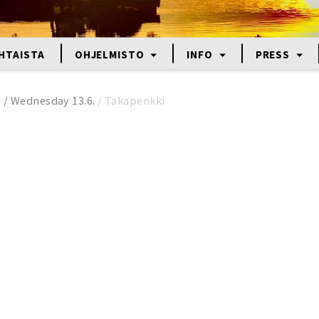
HTAISTA
OHJELMISTO
INFO
PRESS
o / Wednesday 13.6.
/
Takapenkki