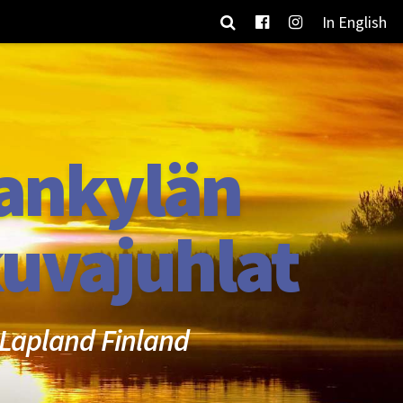
In English
ankylän
uvajuhlat
Lapland Finland