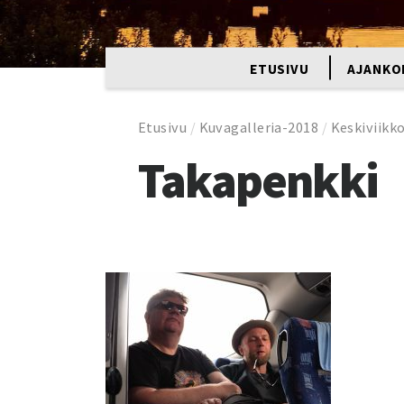
ETUSIVU
AJANKO
Etusivu
/
Kuvagalleria-2018
/
Keskiviikk
Takapenkki