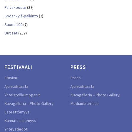
Päiväkooste
(39)
Sodankylä-palkinto
(2)
Suomi 100
(7)
Uutiset
(257)
FESTIVAALI
PRESS
Etusivu
Press
Ajankohtaista
Ajankohtaista
Yhteistyökumppanit
Kuvagalleria – Photo Gallery
Kuvagalleria – Photo Gallery
Mediamateriaali
Esteettömyys
Kannatusjäsenyys
Yhteystiedot