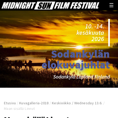
☰
10. -14.
kesäkuuta
2026
Sodankylän
elokuvajuhlat
Sodankylä Lapland Finland
Etusivu
/
Kuvagalleria-2018
/
Keskiviikko / Wednesday 13.6.
/
Maan sisällä Linnut