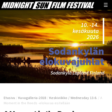
☰
10. -14.
kesäkuuta
2026
Sodankylän
elokuvajuhlat
Sodankylä Lapland Finland
Etusivu
/
Kuvagalleria-2018
/
Keskiviikko / Wednesday 13.6.
/
A
Moment in the Reeds -elokuvaa esitellään