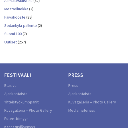
Aamukeskustelu
(42)
Mestariluokka
(2)
Päiväkooste
(39)
Sodankylä-palkinto
(2)
Suomi 100
(7)
Uutiset
(257)
FESTIVAALI
PRESS
Etusivu
Press
Ajankohtaista
Ajankohtaista
Yhteistyökumppanit
Kuvagalleria – Photo Gallery
Kuvagalleria – Photo Gallery
Mediamateriaali
Esteettömyys
Kannatusjäsenyys