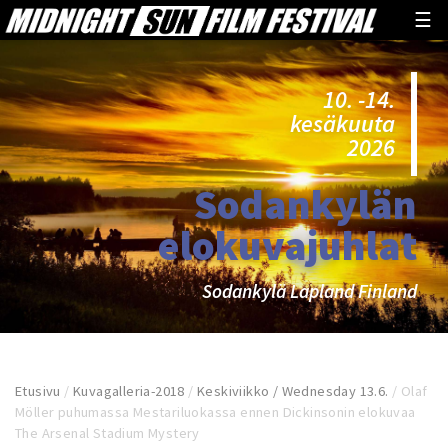
☰
10. -14.
kesäkuuta
2026
Sodankylän
elokuvajuhlat
Sodankylä Lapland Finland
Etusivu
/
Kuvagalleria-2018
/
Keskiviikko / Wednesday 13.6.
/
Olaf
Möller puhumassa Mestariluokassa ennen Dickinsonin elokuvaa
The Arsenal Stadium Mystery