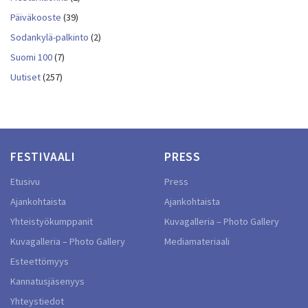
Päiväkooste
(39)
Sodankylä-palkinto
(2)
Suomi 100
(7)
Uutiset
(257)
FESTIVAALI
PRESS
Etusivu
Press
Ajankohtaista
Ajankohtaista
Yhteistyökumppanit
Kuvagalleria – Photo Gallery
Kuvagalleria – Photo Gallery
Mediamateriaali
Esteettömyys
Kannatusjäsenyys
Yhteystiedot