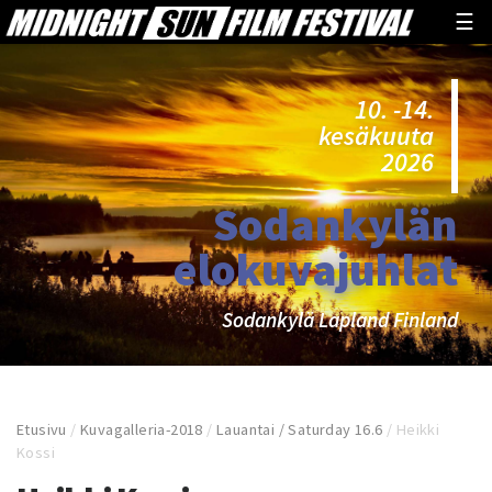
☰
10. -14.
kesäkuuta
2026
Sodankylän
elokuvajuhlat
Sodankylä Lapland Finland
Etusivu
/
Kuvagalleria-2018
/
Lauantai / Saturday 16.6
/
Heikki
Kossi