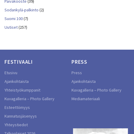
Päiväkooste
(39)
Sodankylä-palkinto
(2)
Suomi 100
(7)
Uutiset
(257)
FESTIVAALI
PRESS
Etusivu
Press
Ajankohtaista
Ajankohtaista
Yhteistyökumppanit
Kuvagalleria – Photo Gallery
Kuvagalleria – Photo Gallery
Mediamateriaali
Esteettömyys
Kannatusjäsenyys
Yhteystiedot
Talkoolaiset 2026