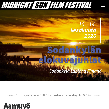
☰
10. -14.
kesäkuuta
2026
Sodankylän
elokuvajuhlat
Sodankylä Lapland Finland
Etusivu
/
Kuvagalleria-2018
/
Lauantai / Saturday 16.6
/
Aamuyö
Aamuyö