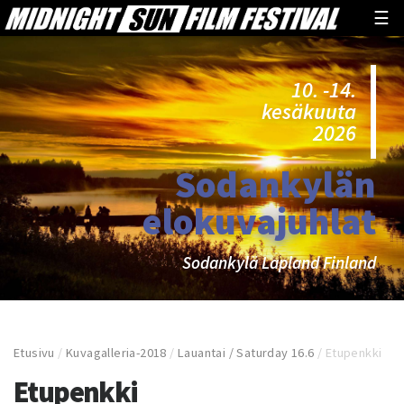
☰
10. -14.
kesäkuuta
2026
Sodankylän
elokuvajuhlat
Sodankylä Lapland Finland
Etusivu
/
Kuvagalleria-2018
/
Lauantai / Saturday 16.6
/
Etupenkki
Etupenkki