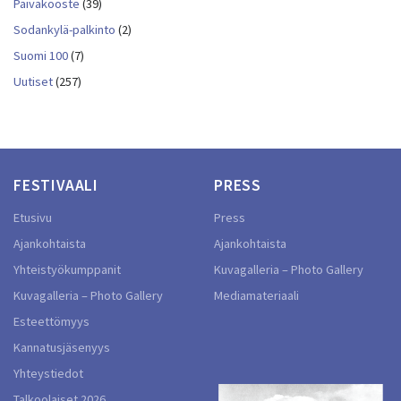
Päiväkooste
(39)
Sodankylä-palkinto
(2)
Suomi 100
(7)
Uutiset
(257)
FESTIVAALI
PRESS
Etusivu
Press
Ajankohtaista
Ajankohtaista
Yhteistyökumppanit
Kuvagalleria – Photo Gallery
Kuvagalleria – Photo Gallery
Mediamateriaali
Esteettömyys
Kannatusjäsenyys
Yhteystiedot
Talkoolaiset 2026