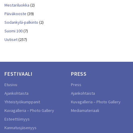
Mestariluokka
(2)
Päiväkooste
(39)
Sodankylä-palkinto
(2)
Suomi 100
(7)
Uutiset
(257)
FESTIVAALI
PRESS
Etusivu
Press
Ajankohtaista
Ajankohtaista
Yhteistyökumppanit
Kuvagalleria – Photo Gallery
Kuvagalleria – Photo Gallery
Mediamateriaali
Esteettömyys
Kannatusjäsenyys