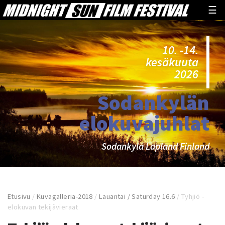
☰
10. -14.
kesäkuuta
2026
Sodankylän
elokuvajuhlat
Sodankylä Lapland Finland
Etusivu
/
Kuvagalleria-2018
/
Lauantai / Saturday 16.6
/
Tyhjiö -
elokuvan tekijävieraat