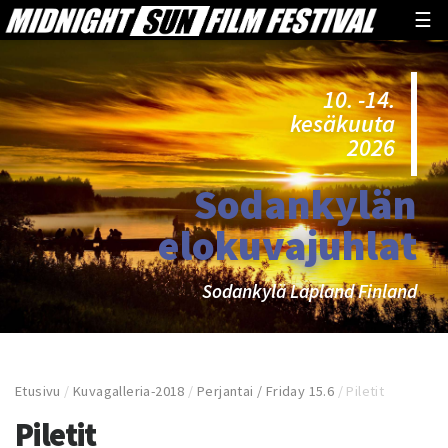
☰
10. -14.
kesäkuuta
2026
Sodankylän
elokuvajuhlat
Sodankylä Lapland Finland
Etusivu
/
Kuvagalleria-2018
/
Perjantai / Friday 15.6
/
Piletit
Piletit