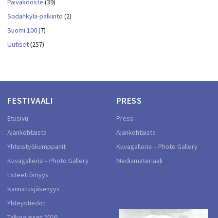
Päiväkooste
(39)
Sodankylä-palkinto
(2)
Suomi 100
(7)
Uutiset
(257)
FESTIVAALI
PRESS
Etusivu
Press
Ajankohtaista
Ajankohtaista
Yhteistyökumppanit
Kuvagalleria – Photo Gallery
Kuvagalleria – Photo Gallery
Mediamateriaali
Esteettömyys
Kannatusjäsenyys
Yhteystiedot
Talkoolaiset 2026