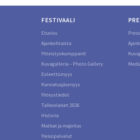
FESTIVAALI
PRE
Etusivu
Press
Ajankohtaista
Ajank
Yhteistyökumppanit
Kuvag
Kuvagalleria – Photo Gallery
Media
Esteettömyys
Kannatusjäsenyys
Yhteystiedot
Talkoolaiset 2026
Historia
Matkat ja majoitus
Yleisöpalvelut