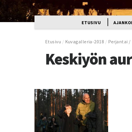
ETUSIVU
AJANKO
Etusivu
/
Kuvagalleria-2018
/
Perjantai /
Keskiyön au