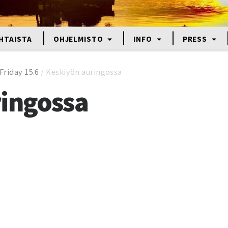
HTAISTA
OHJELMISTO
INFO
PRESS
 Friday 15.6
/
Keskiyön auringossa
ringossa