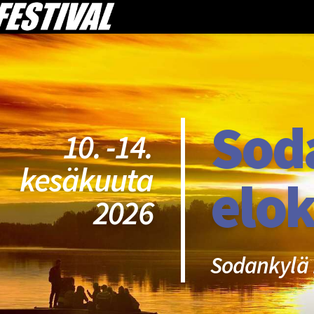
Sod
10. -14.
kesäkuuta
elok
2026
Sodankylä 