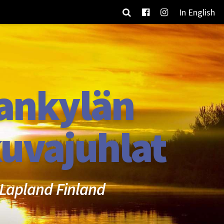
In English
ankylän
uvajuhlat
Lapland Finland