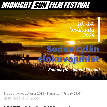
☰
10. -14.
kesäkuuta
2026
Sodankylän
elokuvajuhlat
Sodankylä Lapland Finland
Etusivu
/
Kuvagalleria-2018
/
Perjantai / Friday 15.6
/
MSFF_2018_OKO_pe074