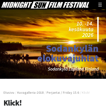
☰
10. -14.
kesäkuuta
2026
Sodankylän
elokuvajuhlat
Sodankylä Lapland Finland
Etusivu
/
Kuvagalleria-2018
/
Perjantai / Friday 15.6
/
Klick!
Klick!