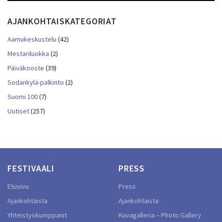
AJANKOHTAISKATEGORIAT
Aamukeskustelu
(42)
Mestariluokka
(2)
Päiväkooste
(39)
Sodankylä-palkinto
(2)
Suomi 100
(7)
Uutiset
(257)
FESTIVAALI
PRESS
Etusivu
Press
Ajankohtaista
Ajankohtaista
Yhteistyökumppanit
Kuvagalleria – Photo Gallery