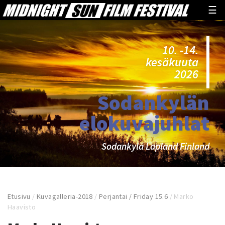
☰
10. -14.
kesäkuuta
2026
Sodankylän
elokuvajuhlat
Sodankylä Lapland Finland
Etusivu
/
Kuvagalleria-2018
/
Perjantai / Friday 15.6
/
Marko
Haavisto