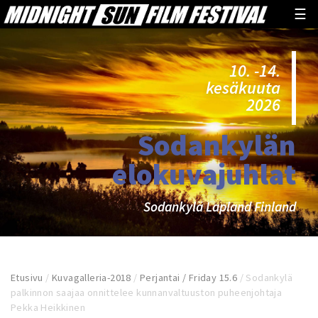
☰
10. -14.
kesäkuuta
2026
Sodankylän
elokuvajuhlat
Sodankylä Lapland Finland
Etusivu
/
Kuvagalleria-2018
/
Perjantai / Friday 15.6
/
Sodankylä
palkinnon saajaa onnittelee kunnanvaltuuston puheenjohtaja
Pekka Heikkinen