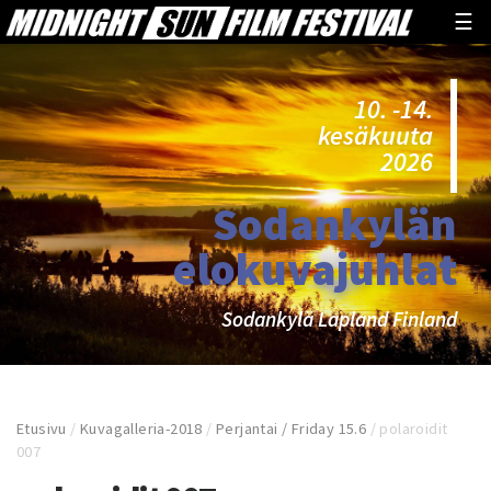
☰
10. -14.
kesäkuuta
2026
Sodankylän
elokuvajuhlat
Sodankylä Lapland Finland
Etusivu
/
Kuvagalleria-2018
/
Perjantai / Friday 15.6
/
polaroidit
007