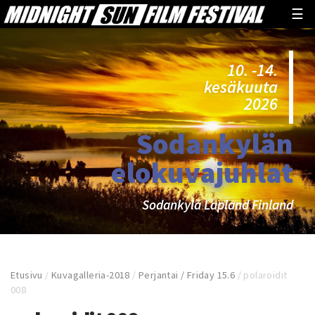
☰
10. -14.
kesäkuuta
2026
Sodankylän
elokuvajuhlat
Sodankylä Lapland Finland
Etusivu
/
Kuvagalleria-2018
/
Perjantai / Friday 15.6
/
polaroidit
008