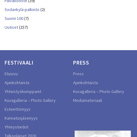
Päiväkooste
(39)
Sodankylä-palkinto
(2)
Suomi 100
(7)
Uutiset
(257)
FESTIVAALI
PRESS
Etusivu
Press
Ajankohtaista
Ajankohtaista
Yhteistyökumppanit
Kuvagalleria – Photo Gallery
Kuvagalleria – Photo Gallery
Mediamateriaali
Esteettömyys
Kannatusjäsenyys
Yhteystiedot
Talkoolaiset 2026