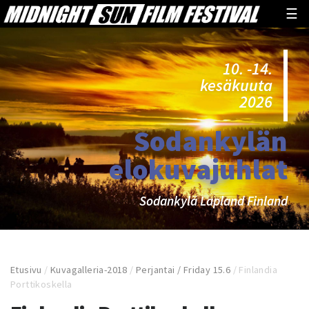
☰
10. -14.
kesäkuuta
2026
Sodankylän
elokuvajuhlat
Sodankylä Lapland Finland
Etusivu
/
Kuvagalleria-2018
/
Perjantai / Friday 15.6
/
Finlandia
Porttikoskella