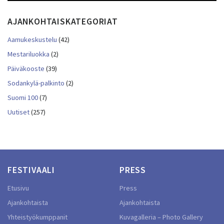
AJANKOHTAISKATEGORIAT
Aamukeskustelu
(42)
Mestariluokka
(2)
Päiväkooste
(39)
Sodankylä-palkinto
(2)
Suomi 100
(7)
Uutiset
(257)
FESTIVAALI
PRESS
Etusivu
Press
Ajankohtaista
Ajankohtaista
Yhteistyökumppanit
Kuvagalleria – Photo Gallery