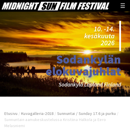
☰
10. -14.
kesäkuuta
2026
Sodankylän
elokuvajuhlat
Sodankylä Lapland Finland
Etusivu
/
Kuvagalleria-2018
/
Sunnuntai / Sunday 17.6 ja purku
/
Sunnuntain aamukeskustelussa Kristiina Halkola ja Eero
Melasniemi