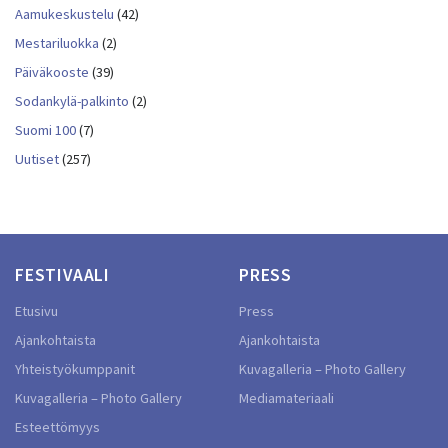
Aamukeskustelu
(42)
Mestariluokka
(2)
Päiväkooste
(39)
Sodankylä-palkinto
(2)
Suomi 100
(7)
Uutiset
(257)
FESTIVAALI
PRESS
Etusivu
Press
Ajankohtaista
Ajankohtaista
Yhteistyökumppanit
Kuvagalleria – Photo Gallery
Kuvagalleria – Photo Gallery
Mediamateriaali
Esteettömyys