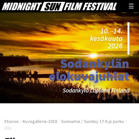
☰
10. -14.
kesäkuuta
2026
Sodankylän
elokuvajuhlat
Sodankylä Lapland Finland
Etusivu
/
Kuvagalleria-2018
/
Sunnuntai / Sunday 17.6 ja purku
/
Ella