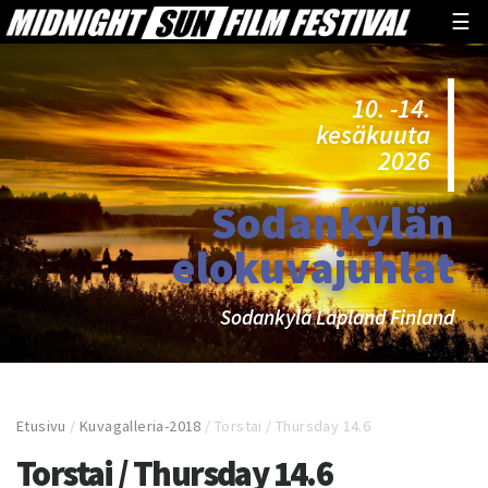
☰
10. -14.
kesäkuuta
2026
Sodankylän
elokuvajuhlat
Sodankylä Lapland Finland
Etusivu
/
Kuvagalleria-2018
/
Torstai / Thursday 14.6
Torstai / Thursday 14.6