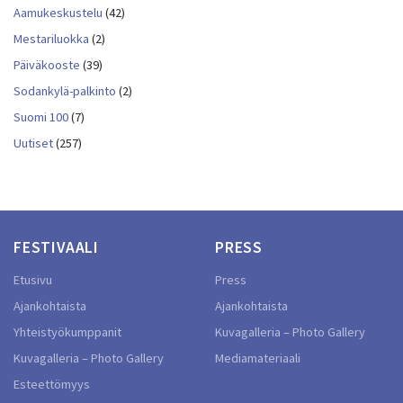
Aamukeskustelu
(42)
Mestariluokka
(2)
Päiväkooste
(39)
Sodankylä-palkinto
(2)
Suomi 100
(7)
Uutiset
(257)
FESTIVAALI
PRESS
Etusivu
Press
Ajankohtaista
Ajankohtaista
Yhteistyökumppanit
Kuvagalleria – Photo Gallery
Kuvagalleria – Photo Gallery
Mediamateriaali
Esteettömyys