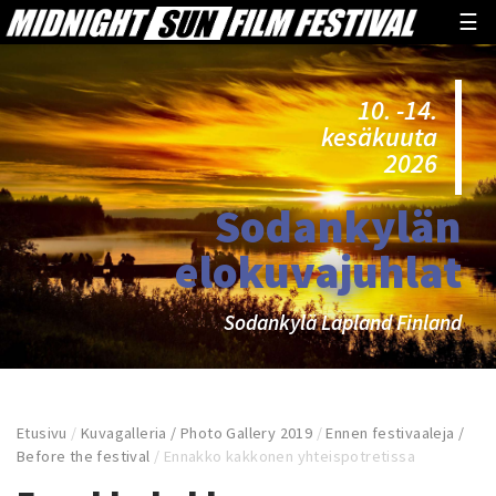
☰
10. -14.
kesäkuuta
2026
Sodankylän
elokuvajuhlat
Sodankylä Lapland Finland
Etusivu
/
Kuvagalleria / Photo Gallery 2019
/
Ennen festivaaleja /
Before the festival
/
Ennakko kakkonen yhteispotretissa