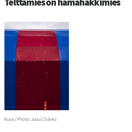
Telttamies on hämähäkkimies
Kuva / Photo: Julius Chávez