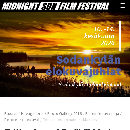
☰
10. -14.
kesäkuuta
2026
Sodankylän
elokuvajuhlat
Sodankylä Lapland Finland
Etusivu
/
Kuvagalleria / Photo Gallery 2019
/
Ennen festivaaleja /
Before the festival
/
Telttamies on hämähäkkimies