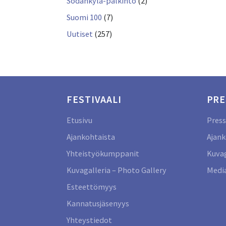
Sodankylä-palkinto
(2)
Suomi 100
(7)
Uutiset
(257)
FESTIVAALI
PRE
Etusivu
Press
Ajankohtaista
Ajank
Yhteistyökumppanit
Kuvag
Kuvagalleria – Photo Gallery
Media
Esteettömyys
Kannatusjäsenyys
Yhteystiedot