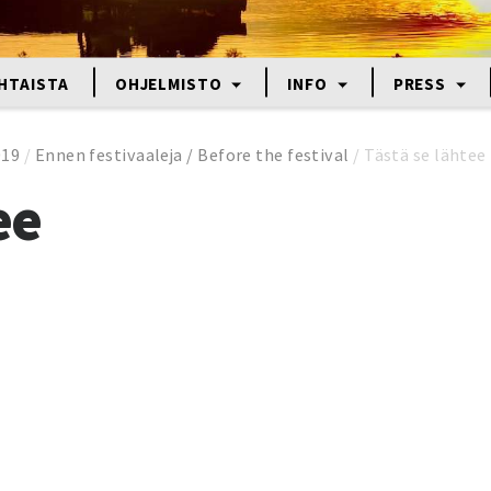
HTAISTA
OHJELMISTO
INFO
PRESS
019
/
Ennen festivaaleja / Before the festival
/
Tästä se lähtee
ee