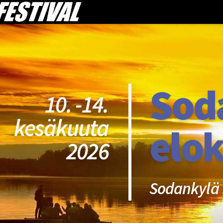
Sod
10. -14.
kesäkuuta
elok
2026
Sodankylä 