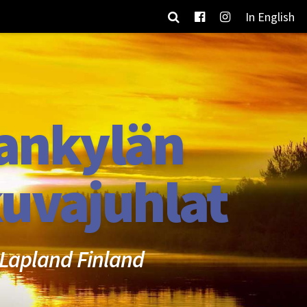
In English
ankylän
uvajuhlat
Lapland Finland