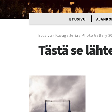
ETUSIVU
AJANKO
Etusivu
/
Kuvagalleria / Photo Gallery 2
Tästä se läht