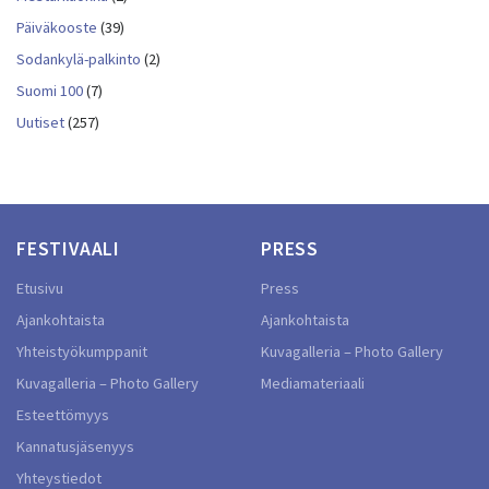
Päiväkooste
(39)
Sodankylä-palkinto
(2)
Suomi 100
(7)
Uutiset
(257)
FESTIVAALI
PRESS
Etusivu
Press
Ajankohtaista
Ajankohtaista
Yhteistyökumppanit
Kuvagalleria – Photo Gallery
Kuvagalleria – Photo Gallery
Mediamateriaali
Esteettömyys
Kannatusjäsenyys
Yhteystiedot