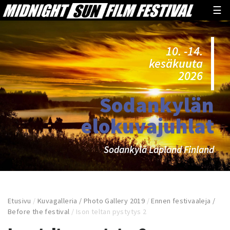
☰
10. -14.
kesäkuuta
2026
Sodankylän
elokuvajuhlat
Sodankylä Lapland Finland
Etusivu
/
Kuvagalleria / Photo Gallery 2019
/
Ennen festivaaleja /
Before the festival
/
Ison teltan pystytys 2