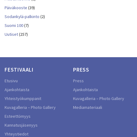
Päiväkooste
(39)
Sodankylä-palkinto
(2)
Suomi 100
(7)
Uutiset
(257)
FESTIVAALI
PRESS
Etusivu
Press
Ajankohtaista
Ajankohtaista
Yhteistyökumppanit
Kuvagalleria – Photo Gallery
Kuvagalleria – Photo Gallery
Mediamateriaali
Esteettömyys
Kannatusjäsenyys
Yhteystiedot