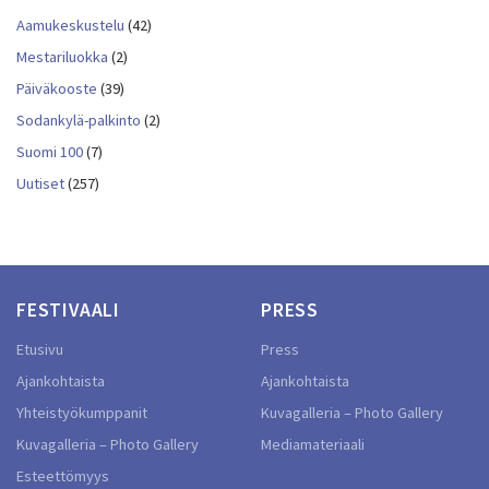
Aamukeskustelu
(42)
Mestariluokka
(2)
Päiväkooste
(39)
Sodankylä-palkinto
(2)
Suomi 100
(7)
Uutiset
(257)
FESTIVAALI
PRESS
Etusivu
Press
Ajankohtaista
Ajankohtaista
Yhteistyökumppanit
Kuvagalleria – Photo Gallery
Kuvagalleria – Photo Gallery
Mediamateriaali
Esteettömyys