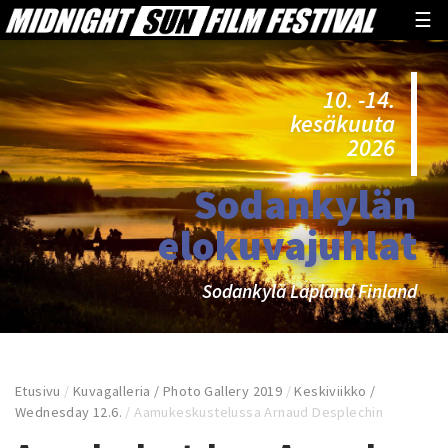
☰
10. -14.
kesäkuuta
2026
Sodankylän
elokuvajuhlat
Sodankylä Lapland Finland
Etusivu
/
Kuvagalleria / Photo Gallery 2019
/
Keskiviikko /
Wednesday 12.6.
/
Aamukeskustelussa Arnaud Desplechin