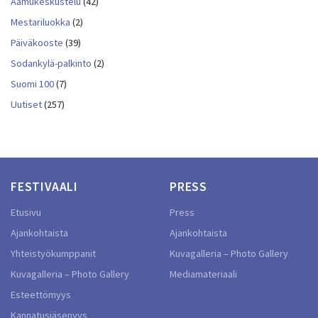
Aamukeskustelu
(42)
Mestariluokka
(2)
Päiväkooste
(39)
Sodankylä-palkinto
(2)
Suomi 100
(7)
Uutiset
(257)
FESTIVAALI
PRESS
Etusivu
Press
Ajankohtaista
Ajankohtaista
Yhteistyökumppanit
Kuvagalleria – Photo Gallery
Kuvagalleria – Photo Gallery
Mediamateriaali
Esteettömyys
Kannatusjäsenyys