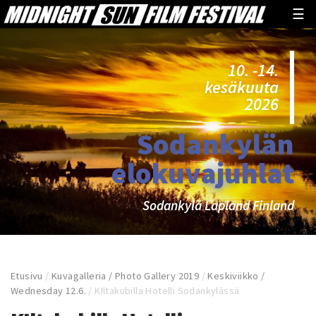
☰
10. -14.
kesäkuuta
2026
Sodankylän
elokuvajuhlat
Sodankylä Lapland Finland
Etusivu
/
Kuvagalleria / Photo Gallery 2019
/
Keskiviikko /
Wednesday 12.6.
/
KIltakubilla Hotelli Sodankylässä