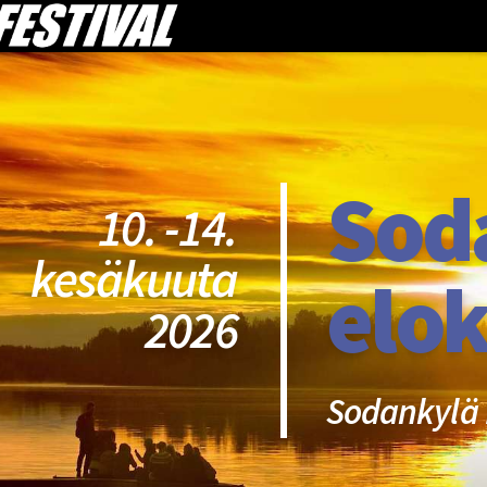
Sod
10. -14.
kesäkuuta
elok
2026
Sodankylä 