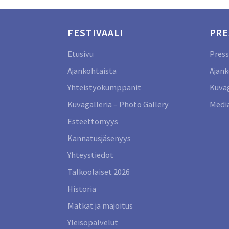
FESTIVAALI
PRE
Etusivu
Press
Ajankohtaista
Ajank
Yhteistyökumppanit
Kuvag
Kuvagalleria – Photo Gallery
Media
Esteettömyys
Kannatusjäsenyys
Yhteystiedot
Talkoolaiset 2026
Historia
Matkat ja majoitus
Yleisöpalvelut