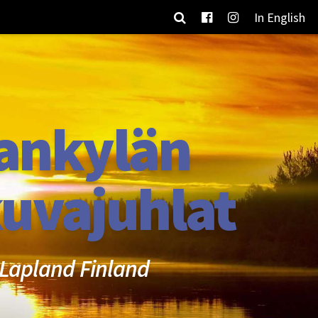
In English
ankylän
uvajuhlat
Lapland Finland