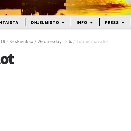
HTAISTA
OHJELMISTO
INFO
PRESS
019
/
Keskiviikko / Wednesday 12.6.
/
Tunnelmavalot
ot