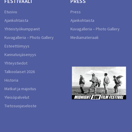
FESTIVAALI
PRESS
Etusivu
Press
Ajankohtaista
Ajankohtaista
Yhteistyökumppanit
Kuvagalleria – Photo Gallery
Kuvagalleria – Photo Gallery
Mediamateriaali
Esteettömyys
Kannatusjäsenyys
Yhteystiedot
Talkoolaiset 2026
Historia
Matkat ja majoitus
Yleisöpalvelut
Tietosuojaseloste