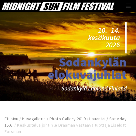
☰
10. -14.
kesäkuuta
2026
Sodankylän
elokuvajuhlat
Sodankylä Lapland Finland
Etusivu
/
Kuvagalleria / Photo Gallery 2019
/
Lauantai / Saturday
15.6.
/
Keskustelua johti Yle Draaman vastaava tuottaja Liselott
Forsman