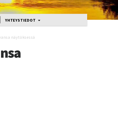
YHTEYSTIEDOT
vansa näytöksessä
ansa