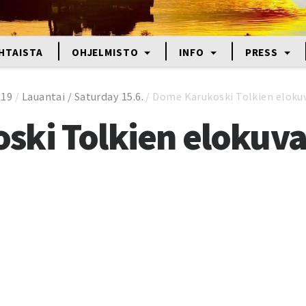
HTAISTA
OHJELMISTO
INFO
PRESS
019
/
Lauantai / Saturday 15.6.
/
Dome Karukoski Tolkien eloku
ski Tolkien elokuv