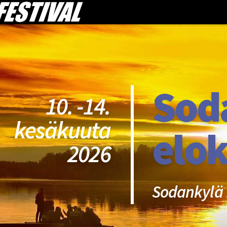
Sod
10. -14.
kesäkuuta
elok
2026
Sodankylä 