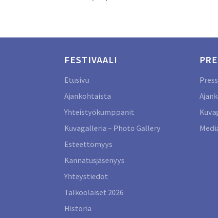
FESTIVAALI
PRE
Etusivu
Press
Ajankohtaista
Ajank
Yhteistyökumppanit
Kuvag
Kuvagalleria – Photo Gallery
Media
Esteettömyys
Kannatusjäsenyys
Yhteystiedot
Talkoolaiset 2026
Historia