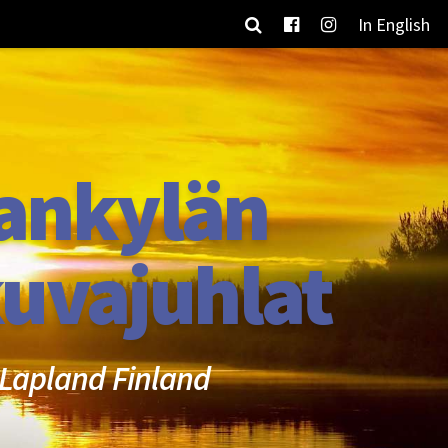
In English
ankylän
uvajuhlat
Lapland Finland