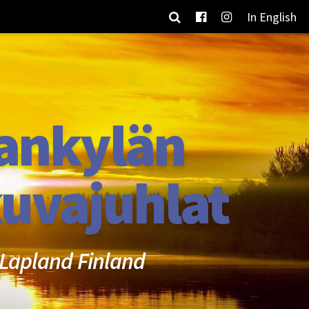
In English
ankylän
uvajuhlat
Lapland Finland