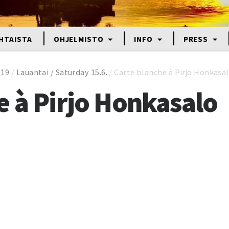
HTAISTA
OHJELMISTO
INFO
PRESS
019
/
Lauantai / Saturday 15.6.
/
Carte blanche à Pirjo Honkasa
e à Pirjo Honkasalo