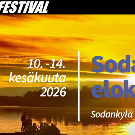
Sod
10. -14.
kesäkuuta
elok
2026
Sodankylä 