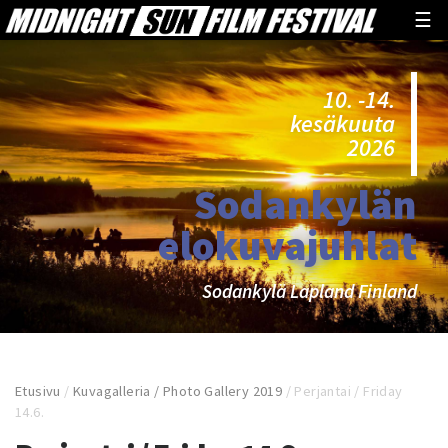
☰
10. -14.
kesäkuuta
2026
Sodankylän
elokuvajuhlat
Sodankylä Lapland Finland
Etusivu
/
Kuvagalleria / Photo Gallery 2019
/
Perjantai / Friday
14.6.