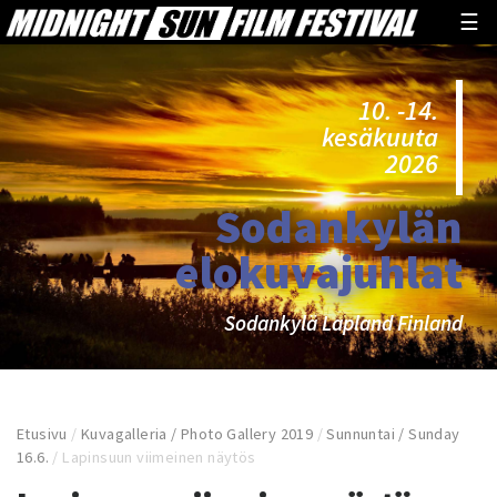
☰
10. -14.
kesäkuuta
2026
Sodankylän
elokuvajuhlat
Sodankylä Lapland Finland
Etusivu
/
Kuvagalleria / Photo Gallery 2019
/
Sunnuntai / Sunday
16.6.
/
Lapinsuun viimeinen näytös