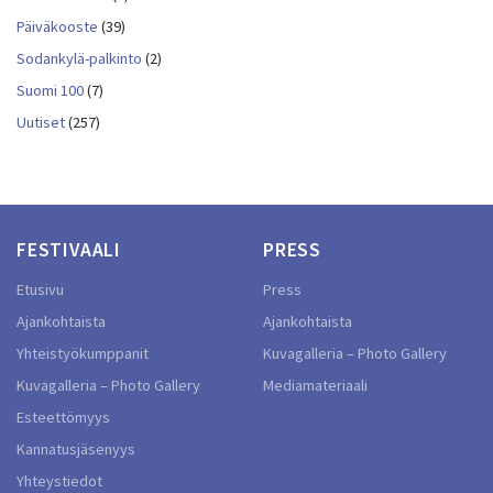
Päiväkooste
(39)
Sodankylä-palkinto
(2)
Suomi 100
(7)
Uutiset
(257)
FESTIVAALI
PRESS
Etusivu
Press
Ajankohtaista
Ajankohtaista
Yhteistyökumppanit
Kuvagalleria – Photo Gallery
Kuvagalleria – Photo Gallery
Mediamateriaali
Esteettömyys
Kannatusjäsenyys
Yhteystiedot