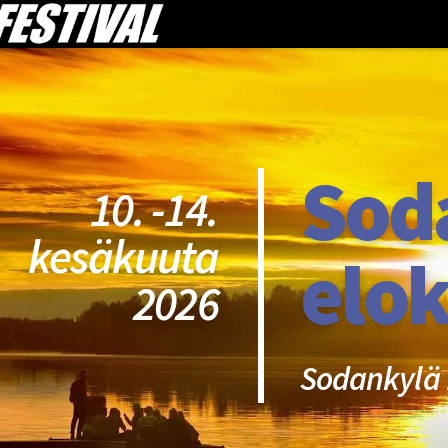
Sod
10. -14.
kesäkuuta
elok
2026
Sodankylä 