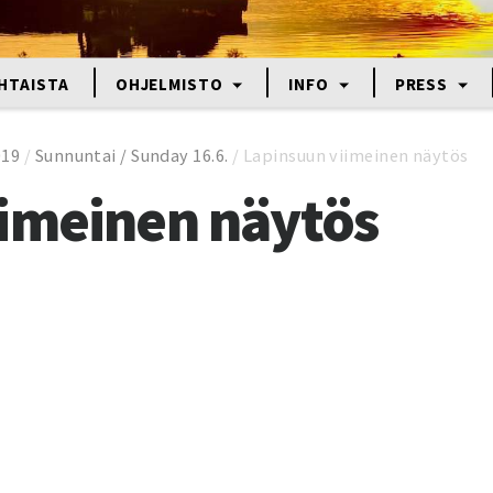
HTAISTA
OHJELMISTO
INFO
PRESS
019
/
Sunnuntai / Sunday 16.6.
/
Lapinsuun viimeinen näytös
imeinen näytös