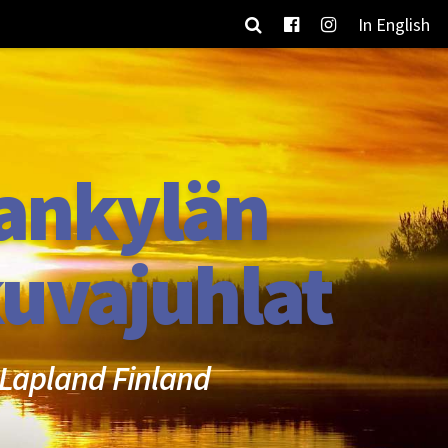
In English
ankylän
uvajuhlat
Lapland Finland