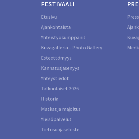
FESTIVAALI
PRE
Etusivu
Press
Ajankohtaista
Ajank
Yhteistyökumppanit
Kuvag
Kuvagalleria – Photo Gallery
Media
Esteettömyys
Kannatusjäsenyys
Yhteystiedot
Talkoolaiset 2026
Historia
Matkat ja majoitus
Yleisöpalvelut
Tietosuojaseloste