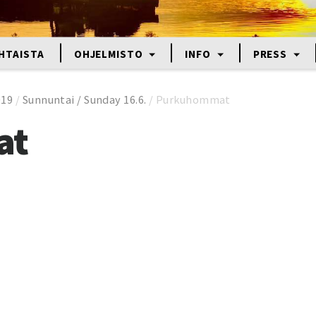
HTAISTA
OHJELMISTO
INFO
PRESS
019
/
Sunnuntai / Sunday 16.6.
/
Purkuhommat
at