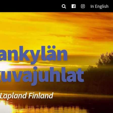
In English
ankylän
uvajuhlat
Lapland Finland