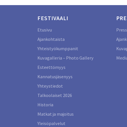
FESTIVAALI
PRE
Etusivu
Press
Ajankohtaista
Ajank
Yhteistyökumppanit
Kuvag
Kuvagalleria – Photo Gallery
Media
Esteettömyys
Kannatusjäsenyys
Yhteystiedot
Talkoolaiset 2026
Historia
Matkat ja majoitus
Yleisöpalvelut