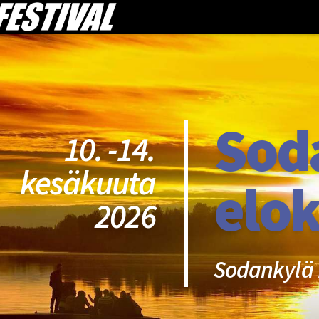
Sod
10. -14.
kesäkuuta
elok
2026
Sodankylä 