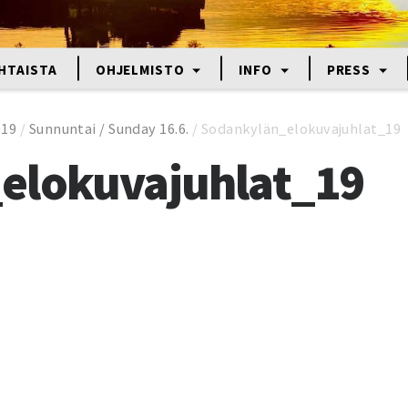
HTAISTA
OHJELMISTO
INFO
PRESS
019
/
Sunnuntai / Sunday 16.6.
/
Sodankylän_elokuvajuhlat_19
elokuvajuhlat_19