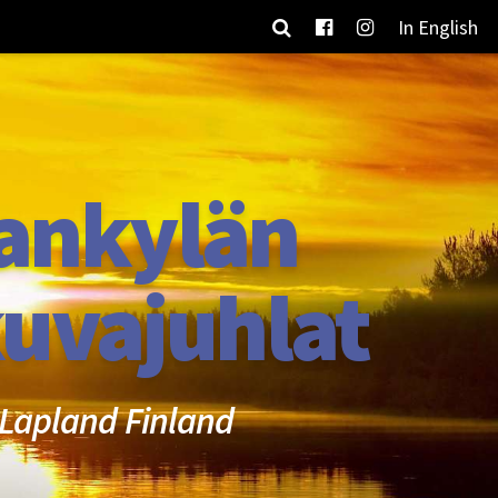
In English
ankylän
uvajuhlat
Lapland Finland