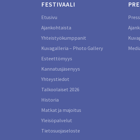
FESTIVAALI
PRE
Etusivu
Press
Ajankohtaista
Ajank
Yhteistyökumppanit
Kuvag
Kuvagalleria – Photo Gallery
Media
Esteettömyys
Kannatusjäsenyys
Yhteystiedot
Talkoolaiset 2026
Historia
Matkat ja majoitus
Yleisöpalvelut
Tietosuojaseloste