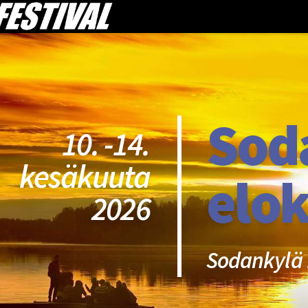
Sod
10. -14.
kesäkuuta
elok
2026
Sodankylä 