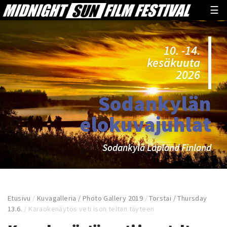
☰
10. -14.
kesäkuuta
2026
Sodankylän
elokuvajuhlat
Sodankylä Lapland Finland
Etusivu
/
Kuvagalleria / Photo Gallery 2019
/
Torstai / Thursday
13.6.
/
Karaokenäytös veti ison teltan täyteen