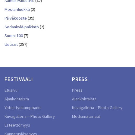
Aamukeskustelu
(42)
Mestariluokka
(2)
Päiväkooste
(39)
Sodankylä-palkinto
(2)
Suomi 100
(7)
Uutiset
(257)
FESTIVAALI
PRESS
Etusivu
Press
Ajankohtaista
Ajankohtaista
Yhteistyökumppanit
Kuvagalleria – Photo Gallery
Kuvagalleria – Photo Gallery
Mediamateriaali
Esteettömyys
Kannatusjäsenyys