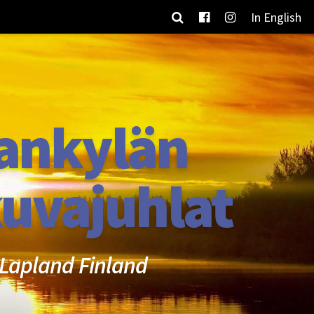
In English
ankylän
uvajuhlat
Lapland Finland