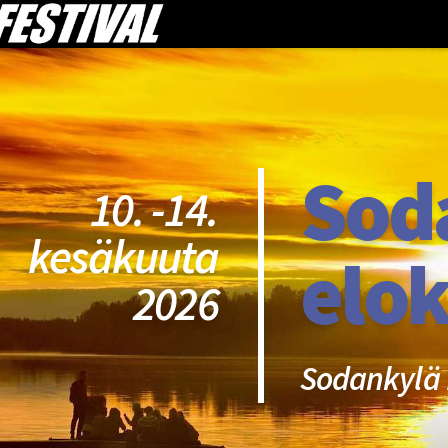
Sod
10. -14.
kesäkuuta
elok
2026
Sodankylä 