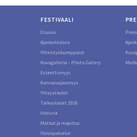
FESTIVAALI
PRE
Etusivu
Press
Ajankohtaista
Ajank
Yhteistyökumppanit
Kuvag
Kuvagalleria – Photo Gallery
Media
Esteettömyys
Kannatusjäsenyys
Yhteystiedot
Talkoolaiset 2026
Historia
Matkat ja majoitus
Yleisöpalvelut