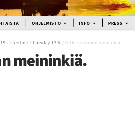
HTAISTA
OHJELMISTO
INFO
PRESS
019
/
Torstai / Thursday 13.6.
/
Kitisen rannan meininkiä.
an meininkiä.