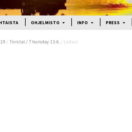
HTAISTA
OHJELMISTO
INFO
PRESS
019
/
Torstai / Thursday 13.6.
/
Laituri