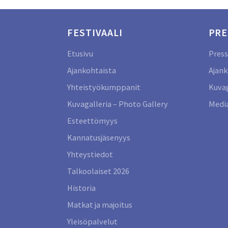
FESTIVAALI
PRE
Etusivu
Press
Ajankohtaista
Ajank
Yhteistyökumppanit
Kuvag
Kuvagalleria – Photo Gallery
Media
Esteettömyys
Kannatusjäsenyys
Yhteystiedot
Talkoolaiset 2026
Historia
Matkat ja majoitus
Yleisöpalvelut