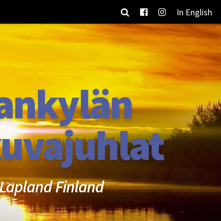
In English
ankylän
uvajuhlat
Lapland Finland