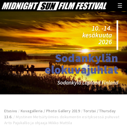
☰
10. -14.
kesäkuuta
2026
Sodankylän
elokuvajuhlat
Sodankylä Lapland Finland
Etusivu
/
Kuvagalleria / Photo Gallery 2019
/
Torstai / Thursday
13.6.
/
Mystinen Metsätyömies dokumentin esityksessä puhuvat
Arto Pajukallio ja ohjaaja Mikko Mattila