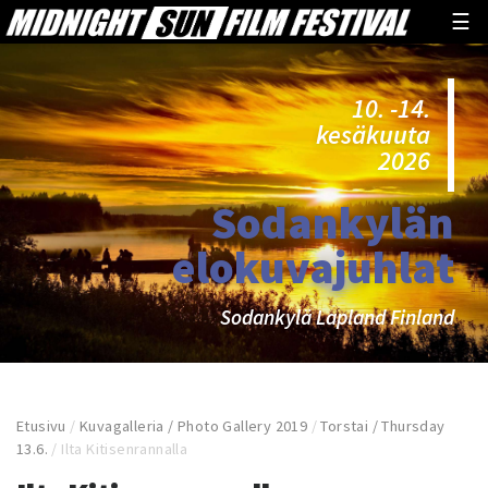
☰
10. -14.
kesäkuuta
2026
Sodankylän
elokuvajuhlat
Sodankylä Lapland Finland
Etusivu
/
Kuvagalleria / Photo Gallery 2019
/
Torstai / Thursday
13.6.
/
Ilta Kitisenrannalla