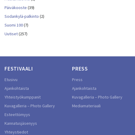
Päiväkooste
(39)
Sodankylä-palkinto
(2)
Suomi 100
(7)
Uutiset
(257)
FESTIVAALI
PRESS
Etusivu
Press
Ajankohtaista
Ajankohtaista
Yhteistyökumppanit
Kuvagalleria – Photo Gallery
Kuvagalleria – Photo Gallery
Mediamateriaali
Esteettömyys
Kannatusjäsenyys
Yhteystiedot